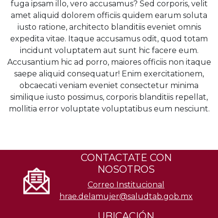
fuga ipsam illo, vero accusamus? Sed corporis, velit
amet aliquid dolorem officiis quidem earum soluta
iusto ratione, architecto blanditiis eveniet omnis
expedita vitae. Itaque accusamus odit, quod totam
incidunt voluptatem aut sunt hic facere eum.
Accusantium hic ad porro, maiores officiis non itaque
saepe aliquid consequatur! Enim exercitationem,
obcaecati veniam eveniet consectetur minima
similique iusto possimus, corporis blanditiis repellat,
mollitia error voluptate voluptatibus eum nesciunt.
CONTACTATE CON
NOSOTROS
Correo Institucional
hrae.delamujer@saludtab.gob.mx
UBICACIÓN