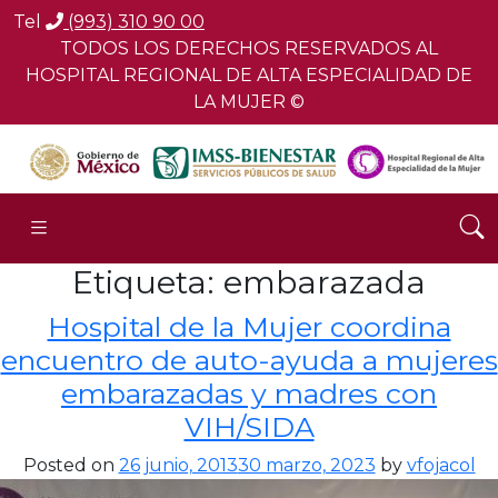
Tel
(993) 310 90 00
TODOS LOS DERECHOS RESERVADOS AL
HOSPITAL REGIONAL DE ALTA ESPECIALIDAD DE
LA MUJER ©
Etiqueta:
embarazada
Hospital de la Mujer coordina
encuentro de auto-ayuda a mujeres
embarazadas y madres con
VIH/SIDA
Posted on
26 junio, 2013
30 marzo, 2023
by
vfojacol