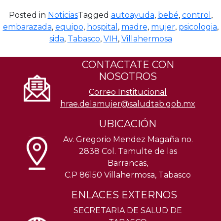
Posted in
Noticias
Tagged
autoayuda
,
bebé
,
control
,
embarazada
,
equipo
,
hospital
,
madre
,
mujer
,
psicologia
,
sida
,
Tabasco
,
VIH
,
Villahermosa
CONTACTATE CON
NOSOTROS
Correo Institucional
hrae.delamujer@saludtab.gob.mx
UBICACIÓN
Av. Gregorio Mendez Magaña no.
2838 Col. Tamulte de las
Barrancas,
C.P 86150 Villahermosa, Tabasco
ENLACES EXTERNOS
SECRETARIA DE SALUD DE