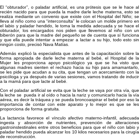
El “obturador”, o paladar artificial, es una prótesis que se le hace al
recién nacido para que pueda la madre darle leche materna, esto se
realiza mediante un convenio que existe con el Hospital del Niño; se
lleva al niño como una “interconsulta” le colocan un molde primero en
el labio y paladar hendido, le toma la medida adecuada y se hace el
obturador, los encargados nos piden que llevemos al niño con un
biberón para que la madre del pequeño se de cuenta que sí funciona
y que ella puede intentar a empezar a lactar a su hijo, todo esto sin
ningún costo, precisó Nava Matías.
Además explicó la especialista que antes de la capacitación sobre la
forma apropiada de darle leche materna al bebé, el Hospital de la
Mujer les proporciona apoyo psicológico ya que se ha visto que
algunas madres sienten el rechazo hacia su hijo para amamantarlo,
se les pide que acudan a su cita, que tengan un acercamiento con la
psicóloga y ya después de varias sesiones, vamos tratando de inducir
a la mamá para que lacte al bebé.
Con el paladar artificial se evita que la leche se vaya por otra vía, que
la leche se pueda ir al oído o hacia la nariz y comunicarlo hacia la vía
aérea, es decir la tráquea y se pueda broncoaspirar el bebé por eso la
importancia de contar con este aparato y lo mejor es que se les
proporciona de forma gratuita.
La lactancia favorece el vínculo afectivo materno-infantil, adecuada
ingesta y absorción de nutrientes, prevención de alteraciones
gastroinstestinales entre otros beneficios para que el niño con labio y
paladar hendido pueda alcanzar los 10 kilos necesarios para la cirugía
de reconstrucción.