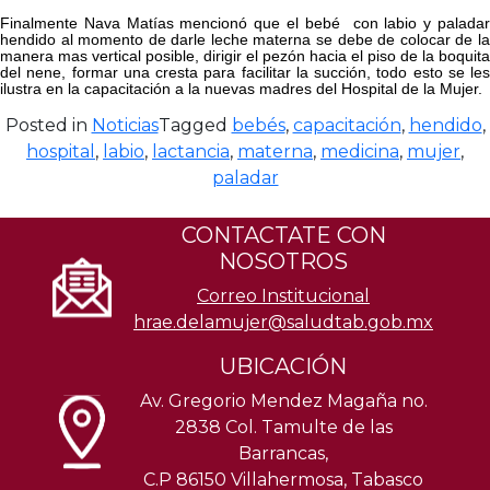
Finalmente Nava Matías mencionó que el bebé con labio y paladar
hendido al momento de darle leche materna se debe de colocar de la
manera mas vertical posible, dirigir el pezón hacia el piso de la boquita
del nene, formar una cresta para facilitar la succión, todo esto se les
ilustra en la capacitación a la nuevas madres del Hospital de la Mujer.
Posted in
Noticias
Tagged
bebés
,
capacitación
,
hendido
,
hospital
,
labio
,
lactancia
,
materna
,
medicina
,
mujer
,
paladar
CONTACTATE CON
NOSOTROS
Correo Institucional
hrae.delamujer@saludtab.gob.mx
UBICACIÓN
Av. Gregorio Mendez Magaña no.
2838 Col. Tamulte de las
Barrancas,
C.P 86150 Villahermosa, Tabasco