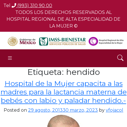
Tel
(993) 310 90 00
TODOS LOS DERECHOS RESERVADOS AL
HOSPITAL REGIONAL DE ALTA ESPECIALIDAD DE
LA MUJER ©
Etiqueta:
hendido
Hospital de la Mujer capacita a las
madres para la lactancia materna de
bebés con labio y paladar hendido.-
Posted on
29 agosto, 2013
30 marzo, 2023
by
vfojacol