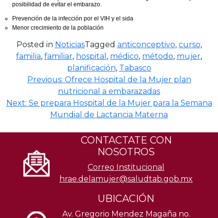
posibilidad de evitar el embarazo.
Prevención de la infección por el VIH y el sida
Menor crecimiento de la población
Posted in
Noticias
Tagged
anticonceptivo
,
curso
,
familia
,
familiar
,
hospital
,
médico
,
método
,
mujer
,
planificación
,
Tabasco
Navegación
Previous:
Ofrece Hospital de la Mujer plan
nutricional a embarazadas
de
Next:
Se prepara Hospital de la Mujer para la Semana
entradas
Mundial de Lactancia Materna
CONTACTATE CON
NOSOTROS
Correo Institucional
hrae.delamujer@saludtab.gob.mx
UBICACIÓN
Av. Gregorio Mendez Magaña no.