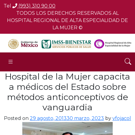
Tel
(993) 310 90 00
TODOS LOS DERECHOS RESERVADOS AL
HOSPITAL REGIONAL DE ALTA ESPECIALIDAD DE
LA MUJER ©
Hospital de la Mujer capacita
a médicos del Estado sobre
métodos anticonceptivos de
vanguardia
Posted on
29 agosto, 2013
30 marzo, 2023
by
vfojacol