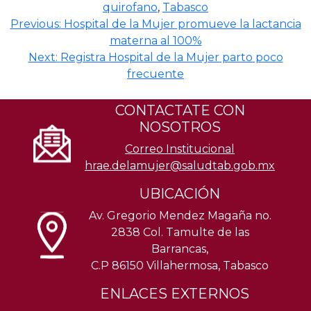
quirofano
,
Tabasco
Navegación
Previous:
Hospital de la Mujer promueve la lactancia
materna al 100%
de
Next:
Registra Hospital de la Mujer parto poco
entradas
frecuente
CONTACTATE CON
NOSOTROS
Correo Institucional
hrae.delamujer@saludtab.gob.mx
UBICACIÓN
Av. Gregorio Mendez Magaña no.
2838 Col. Tamulte de las
Barrancas,
C.P 86150 Villahermosa, Tabasco
ENLACES EXTERNOS