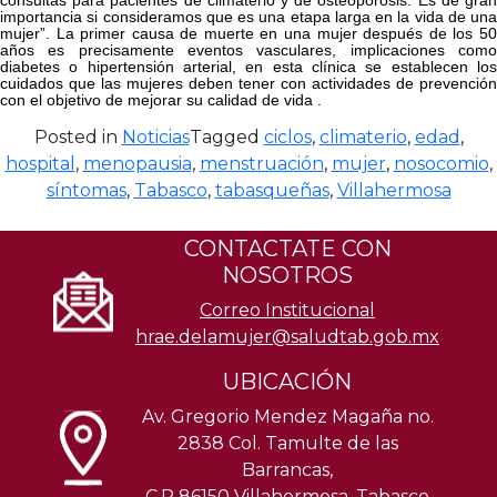
importancia si consideramos que es una etapa larga en la vida de una
mujer”. La primer causa de muerte en una mujer después de los 50
años es precisamente eventos vasculares, implicaciones como
diabetes o hipertensión arterial, en esta clínica se establecen los
cuidados que las mujeres deben tener con actividades de prevención
con el objetivo de mejorar su calidad de vida .
Posted in
Noticias
Tagged
ciclos
,
climaterio
,
edad
,
hospital
,
menopausia
,
menstruación
,
mujer
,
nosocomio
,
síntomas
,
Tabasco
,
tabasqueñas
,
Villahermosa
CONTACTATE CON
NOSOTROS
Correo Institucional
hrae.delamujer@saludtab.gob.mx
UBICACIÓN
Av. Gregorio Mendez Magaña no.
2838 Col. Tamulte de las
Barrancas,
C.P 86150 Villahermosa, Tabasco