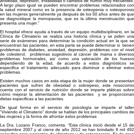
ansiedad, depresión, irritabilidad o cambios de humor muy frecuentes.
A largo plazo igual se pueden encontrar problemas relacionados con
la salud mineral como es la presencia de osteopenia o osteoporosis
en las mujeres generalmente ya después de los 50 años antes de que
se diagnostique la menopausia, que es la última menstruación que
presenta una mujer.”
El hospital ofrece ayuda a través de un equipo multidisciplinario, en la
Clínica de Climaterio se realiza una historia clínica y se piden una
serie de exámenes para determinar la condición actual en la que se
encuentran las pacientes, en esta parte se puede determinar si tienen
problemas de diabetes, ansiedad, depresión, problemas con el nivel
de colesterol, problemas sugestivos al cáncer de mama o diversos
problemas hormonales, así como una valoración de los huesos
dependiendo de la edad, de acuerdo a estos diagnósticos se
especifica el tratamiento adecuado para disminuir o eliminar estos
problemas.
Existen muchos casos en esta etapa de la mujer donde se presentan
pacientes que sufren de obesidad o sobrepeso, este nosocomio
cuenta con el servicio de nutrición donde se imparte pláticas sobre
cómo mejorar la alimentación de las pacientes y se proporcionan
dietas especificas a las pacientes.
De igual forma en el servicio de psicología se imparte el taller
“Viviendo el Climaterio” donde se hablan de los principales cambios de
las mujeres y la forma de afrontar estos problemas
La Dra. Lozano Franco, comenta: “Esta clínica inició desde el 15 de
septiembre 2007 y al cierre de año 2012 se han brindado 8 mil 492
consultas para pacientes de climaterio y de osteoporosis. Es de gran