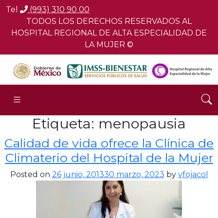
Tel
(993) 310 90 00
TODOS LOS DERECHOS RESERVADOS AL
HOSPITAL REGIONAL DE ALTA ESPECIALIDAD DE
LA MUJER ©
Etiqueta:
menopausia
Calidad de vida ofrece la Clínica de
Climaterio del Hospital de la Mujer
Posted on
26 junio, 2013
30 marzo, 2023
by
vfojacol