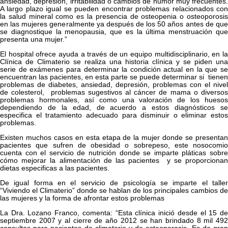
ansiedad, depresión, irritabilidad o cambios de humor muy frecuentes.
A largo plazo igual se pueden encontrar problemas relacionados con
la salud mineral como es la presencia de osteopenia o osteoporosis
en las mujeres generalmente ya después de los 50 años antes de que
se diagnostique la menopausia, que es la última menstruación que
presenta una mujer.”
El hospital ofrece ayuda a través de un equipo multidisciplinario, en la
Clínica de Climaterio se realiza una historia clínica y se piden una
serie de exámenes para determinar la condición actual en la que se
encuentran las pacientes, en esta parte se puede determinar si tienen
problemas de diabetes, ansiedad, depresión, problemas con el nivel
de colesterol, problemas sugestivos al cáncer de mama o diversos
problemas hormonales, así como una valoración de los huesos
dependiendo de la edad, de acuerdo a estos diagnósticos se
especifica el tratamiento adecuado para disminuir o eliminar estos
problemas.
Existen muchos casos en esta etapa de la mujer donde se presentan
pacientes que sufren de obesidad o sobrepeso, este nosocomio
cuenta con el servicio de nutrición donde se imparte pláticas sobre
cómo mejorar la alimentación de las pacientes y se proporcionan
dietas especificas a las pacientes.
De igual forma en el servicio de psicología se imparte el taller
“Viviendo el Climaterio” donde se hablan de los principales cambios de
las mujeres y la forma de afrontar estos problemas
La Dra. Lozano Franco, comenta: “Esta clínica inició desde el 15 de
septiembre 2007 y al cierre de año 2012 se han brindado 8 mil 492
consultas para pacientes de climaterio y de osteoporosis. Es de gran