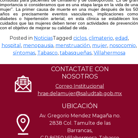
importancia si consideramos que es una etapa larga en la vida de una
mujer”. La primer causa de muerte en una mujer después de los 50
años es precisamente eventos vasculares, implicaciones como
diabetes o hipertensión arterial, en esta clínica se establecen los
cuidados que las mujeres deben tener con actividades de prevención
con el objetivo de mejorar su calidad de vida .
Posted in
Noticias
Tagged
ciclos
,
climaterio
,
edad
,
hospital
,
menopausia
,
menstruación
,
mujer
,
nosocomio
,
síntomas
,
Tabasco
,
tabasqueñas
,
Villahermosa
CONTACTATE CON
NOSOTROS
Correo Institucional
hrae.delamujer@saludtab.gob.mx
UBICACIÓN
Av. Gregorio Mendez Magaña no.
2838 Col. Tamulte de las
Barrancas,
C.P 86150 Villahermosa, Tabasco