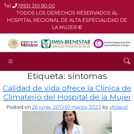
Tel
(993) 310 90 00
TODOS LOS DERECHOS RESERVADOS AL
HOSPITAL REGIONAL DE ALTA ESPECIALIDAD DE
LA MUJER ©
Etiqueta:
síntomas
Calidad de vida ofrece la Clínica de
Climaterio del Hospital de la Mujer
Posted on
26 junio, 2013
30 marzo, 2023
by
vfojacol