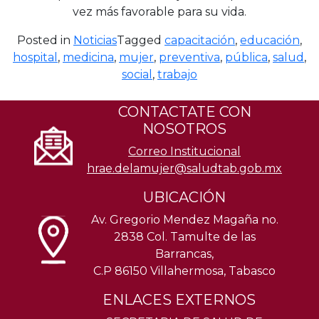
vez más favorable para su vida.
Posted in
Noticias
Tagged
capacitación
,
educación
,
hospital
,
medicina
,
mujer
,
preventiva
,
pública
,
salud
,
social
,
trabajo
CONTACTATE CON
NOSOTROS
Correo Institucional
hrae.delamujer@saludtab.gob.mx
UBICACIÓN
Av. Gregorio Mendez Magaña no.
2838 Col. Tamulte de las
Barrancas,
C.P 86150 Villahermosa, Tabasco
ENLACES EXTERNOS