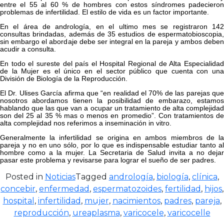
entre el 55 al 60 % de hombres con estos síndromes padecieron
problemas de infertilidad. El estilo de vida es un factor importante.
En el área de andrología, en el ultimo mes se registraron 142
consultas brindadas, además de 35 estudios de espermatobioscopia,
sin embargo el abordaje debe ser integral en la pareja y ambos deben
acudir a consulta.
En todo el sureste del país el Hospital Regional de Alta Especialidad
de la Mujer es el único en el sector público que cuenta con una
División de Biología de la Reproducción.
El Dr. Ulises García afirma que “en realidad el 70% de las parejas que
nosotros abordamos tienen la posibilidad de embarazo, estamos
hablando que las que van a ocupar un tratamiento de alta complejidad
son del 25 al 35 % mas o menos en promedio”. Con tratamientos de
alta complejidad nos referimos a inseminación in vitro.
Generalmente la infertilidad se origina en ambos miembros de la
pareja y no en uno sólo, por lo que es indispensable estudiar tanto al
hombre como a la mujer. La Secretaria de Salud invita a no dejar
pasar este problema y revisarse para lograr el sueño de ser padres.
Posted in
Noticias
Tagged
andrología
,
biología
,
clínica
,
concebir
,
enfermedad
,
espermatozoides
,
fertilidad
,
hijos
,
hospital
,
infertilidad
,
mujer
,
nacimientos
,
padres
,
pareja
,
reproducción
,
ureaplasma
,
varicocele
,
varicocelle