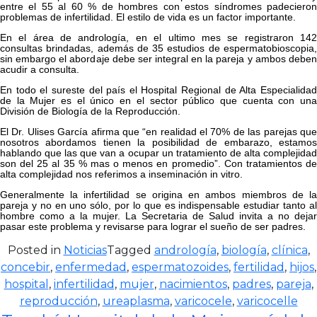
entre el 55 al 60 % de hombres con estos síndromes padecieron
problemas de infertilidad. El estilo de vida es un factor importante.
En el área de andrología, en el ultimo mes se registraron 142
consultas brindadas, además de 35 estudios de espermatobioscopia,
sin embargo el abordaje debe ser integral en la pareja y ambos deben
acudir a consulta.
En todo el sureste del país el Hospital Regional de Alta Especialidad
de la Mujer es el único en el sector público que cuenta con una
División de Biología de la Reproducción.
El Dr. Ulises García afirma que “en realidad el 70% de las parejas que
nosotros abordamos tienen la posibilidad de embarazo, estamos
hablando que las que van a ocupar un tratamiento de alta complejidad
son del 25 al 35 % mas o menos en promedio”. Con tratamientos de
alta complejidad nos referimos a inseminación in vitro.
Generalmente la infertilidad se origina en ambos miembros de la
pareja y no en uno sólo, por lo que es indispensable estudiar tanto al
hombre como a la mujer. La Secretaria de Salud invita a no dejar
pasar este problema y revisarse para lograr el sueño de ser padres.
Posted in
Noticias
Tagged
andrología
,
biología
,
clínica
,
concebir
,
enfermedad
,
espermatozoides
,
fertilidad
,
hijos
,
hospital
,
infertilidad
,
mujer
,
nacimientos
,
padres
,
pareja
,
reproducción
,
ureaplasma
,
varicocele
,
varicocelle