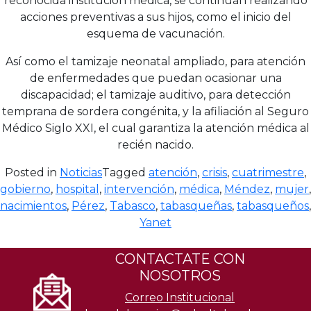
reconocida institución médica, se continúan realizando
acciones preventivas a sus hijos, como el inicio del
esquema de vacunación.
Así como el tamizaje neonatal ampliado, para atención
de enfermedades que puedan ocasionar una
discapacidad; el tamizaje auditivo, para detección
temprana de sordera congénita, y la afiliación al Seguro
Médico Siglo XXI, el cual garantiza la atención médica al
recién nacido.
Posted in
Noticias
Tagged
atención
,
crisis
,
cuatrimestre
,
gobierno
,
hospital
,
intervención
,
médica
,
Méndez
,
mujer
,
nacimientos
,
Pérez
,
Tabasco
,
tabasqueñas
,
tabasqueños
,
Yanet
CONTACTATE CON
NOSOTROS
Correo Institucional