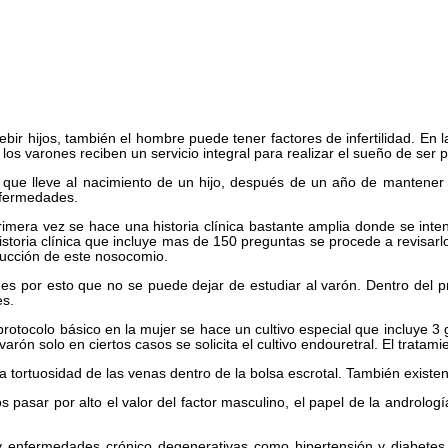
bir hijos, también el hombre puede tener factores de infertilidad. En l
los varones reciben un servicio integral para realizar el sueño de ser 
ón que lleve al nacimiento de un hijo, después de un año de mantener
nfermedades.
mera vez se hace una historia clínica bastante amplia donde se intenta
storia clínica que incluye mas de 150 preguntas se procede a revisarlo
ducción de este nosocomio.
 es por esto que no se puede dejar de estudiar al varón. Dentro del pr
es.
l protocolo básico en la mujer se hace un cultivo especial que incluy
rón solo en ciertos casos se solicita el cultivo endouretral. El trata
a tortuosidad de las venas dentro de la bolsa escrotal. También existe
s pasar por alto el valor del factor masculino, el papel de la androl
y enfermedades crónico degenerativas como hipertensión y diabetes