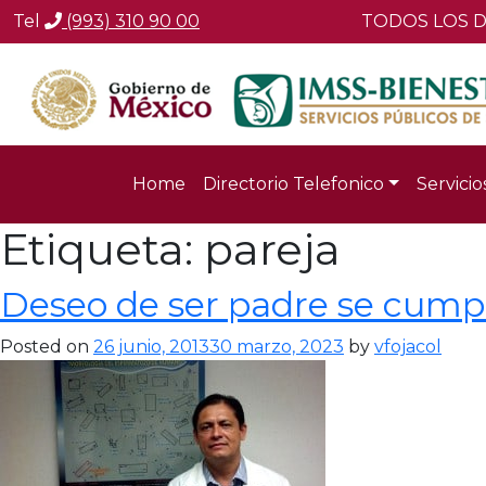
Tel
(993) 310 90 00
TODOS LOS D
Home
Directorio Telefonico
Servicio
Etiqueta:
pareja
Deseo de ser padre se cumpl
Posted on
26 junio, 2013
30 marzo, 2023
by
vfojacol