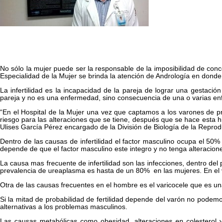
No sólo la mujer puede ser la responsable de la imposibilidad de conce
Especialidad de la Mujer se brinda la atención de Andrología en donde 
La infertilidad es la incapacidad de la pareja de lograr una gestaci
pareja y no es una enfermedad, sino consecuencia de una o varias e
“En el Hospital de la Mujer una vez que captamos a los varones de pri
riesgo para las alteraciones que se tiene, después que se hace esta hi
Ulises García Pérez encargado de la División de Biología de la Repro
Dentro de las causas de infertilidad el factor masculino ocupa el 50%
depende de que el factor masculino este integro y no tenga alteracion
La causa mas frecuente de infertilidad son las infecciones, dentro de
prevalencia de ureaplasma es hasta de un 80% en las mujeres. En el va
Otra de las causas frecuentes en el hombre es el varicocele que es un
Si la mitad de probabilidad de fertilidad depende del varón no podemo
alternativas a los problemas masculinos.
Las causas metabólicas como obesidad, alteraciones en colesterol 